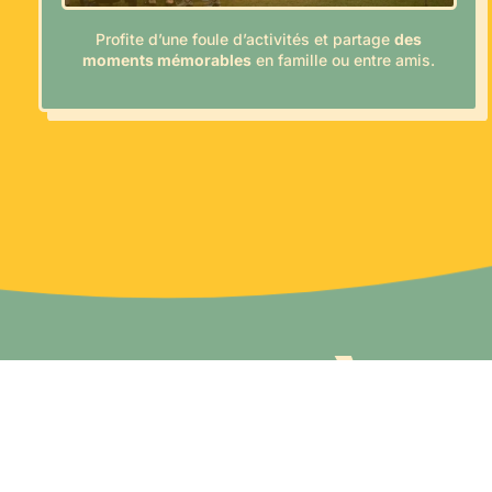
Profite d’une foule d’activités et partage
des
moments mémorables
en famille ou entre amis.
C'EST OÙ ?
On se donne rendez-vous au
Centre de la nature
, un lieu uni
offre le décor parfait pour célébrer en grand.
C’est
facilement