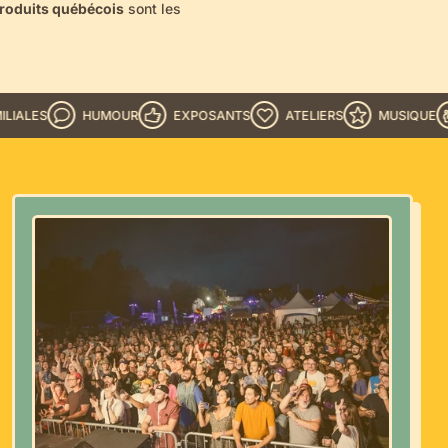
roduits québécois
sont les
HUMOUR
EXPOSANTS
ATELIERS
MUSIQUE
ACTI