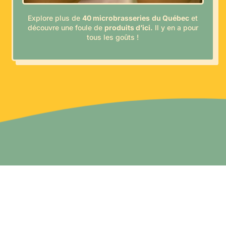
Explore plus de
40 microbrasseries
du Québec
et
découvre une foule de
produits d’ici.
Il y en a pour
tous les goûts !
que au cœur de Laval qui
 accessible
et situé à